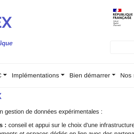
Rechercher
 principale
C
Implémentations
Bien démarrer
Nos 
X
en gestion de données expérimentales :
s :
conseil et appui sur le choix d’une infrastruct
ents et espaces dédiés en lien avec des partena