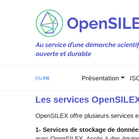
Aller au contenu principal
Navigation
Présentation
IS
EN
FR
Les services OpenSILE
OpenSILEX offre plusieurs services 
1- Services de stockage de donnée
avec OpenSILEX. Accès à des équipem