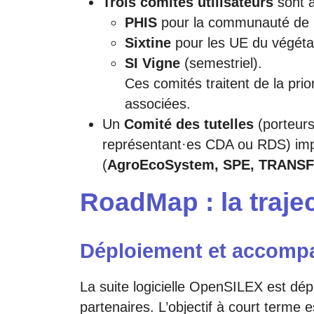
Trois comités utilisateurs
sont 
PHIS
pour la communauté de 
Sixtine
pour les UE du végétal
SI Vigne
(semestriel).
Ces comités traitent de la pri
associées.
Un
Comité des tutelles
(porteurs
représentant·es CDA ou RDS) imp
(
AgroEcoSystem, SPE, TRANS
RoadMap : la traj
Déploiement et accomp
La suite logicielle OpenSILEX est d
partenaires. L’objectif à court terme